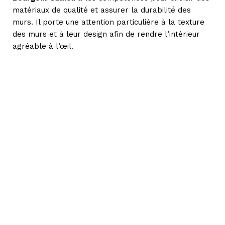
matériaux de qualité et assurer la durabilité des
murs. Il porte une attention particulière à la texture
des murs et à leur design afin de rendre l’intérieur
agréable à l’œil.
Le plâtrier intervient aussi sur la façade de votre
maison. À l’aide du plâtre, il réalise des ornements
sur la façade. Pour tous vos projets, votre
plâtrier à
Bourgoin-Jallieu
reste disponible pour répondre à
toutes vos demandes.
Les caractéristiques d’un bon plâtrier